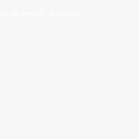
2108659890, 6977448134
info@villaanta.gr