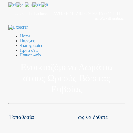
Ωρεοί , Β. Ευβοίας
2226071641, 2108659890, 6977448134
info@villaanta.gr
Home
Παροχές
Φωτογραφίες
Κρατήσεις
Επικοινωνία
Ενοικιαζόμενα Δωμάτια
στους Ωρεούς Βόρειας
Ευβοίας
Τοποθεσία
Πώς να έρθετε